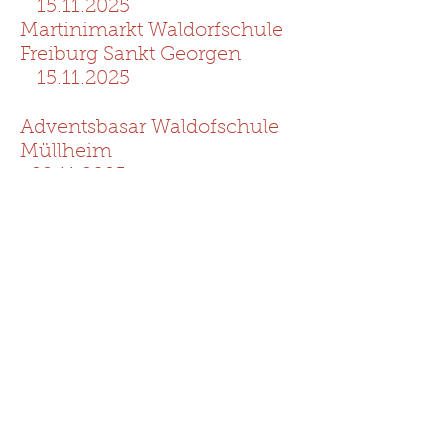
15.11.2025
​Martinimarkt Waldorfschule
Freiburg Sankt Georgen
15.11.2025
Adventsbasar Waldofschule
Müllheim
22.11.2025
Adventsmarkt Waldorfschule
Offenburg.
22.11.2025
Weihnachtserlebnis
Kirchzarten
28.11.2025 - 30.11.2025
​Basar Waldorfschule
Villingen-Schweningen
29.11.2025